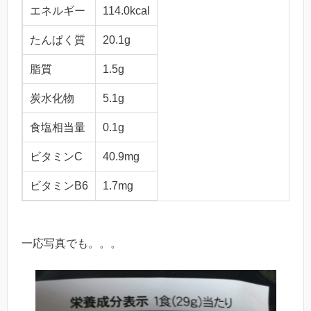
エネルギー
114.0kcal
たんぱく質
20.1g
脂質
1.5g
炭水化物
5.1g
食塩相当量
0.1g
ビタミンC
40.9mg
ビタミンB6
1.7mg
一応写真でも。。。