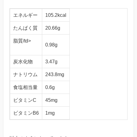
エネルギー
105.2kcal
たんぱく質
20.66g
脂質/td>
0.98g
炭水化物
3.47g
ナトリウム
243.8mg
食塩相当量
0.6g
ビタミンC
45mg
ビタミンB6
1mg