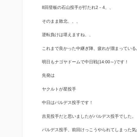
8回登板の石山投手が打たれ2－4、、
そのまま敗北、、、
逆転負けは堪えますね、、
これまで良かった中継ぎ陣、疲れが溜まっている
明日もナゴヤドームで中日戦(14:00～)です！
先発は
ヤクルトが星投手
中日はバルデス投手です！
吉見投手だと思いましたがバルデス投手でした。
バルデス投手、前回けっこうやられてしまった気