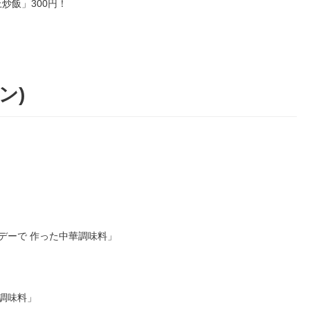
炒飯」300円！
ン)
デーで 作った中華調味料」
調味料」